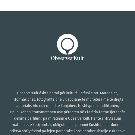
ObserverKult është portal për kulturë, letërsi e art. Materialet,
informacionet, fotografitë dhe videot janë të mbrojtura me të drejta
autoriale. Ato nuk mund të kopjohen, të shtypen, modifikohen,
ripublikohen, transmetohen ose përdoren në çfarëdo forme tjetër për
qëllime përfitimi, pa miratimin e ObserverKult. Për të shfrytëzuar
materialet e këtij portali, obligoheni t'i pranoni Kushtet e përdorimit,
ndërsa shfrytëzimi pa lejen paraprake konsiderohet shkelje e drejtave