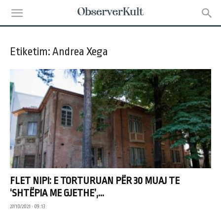
Etiketim: Andrea Xega
FLET NIPI: E TORTURUAN PËR 30 MUAJ TE
‘SHTËPIA ME GJETHE’,...
27/10/2021 • 09:13