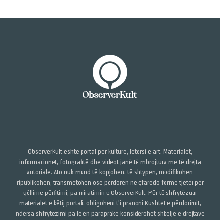
ObserverKult është portal për kulturë, letërsi e art. Materialet,
informacionet, fotografitë dhe videot janë të mbrojtura me të drejta
autoriale. Ato nuk mund të kopjohen, të shtypen, modifikohen,
ripublikohen, transmetohen ose përdoren në çfarëdo forme tjetër për
qëllime përfitimi, pa miratimin e ObserverKult. Për të shfrytëzuar
materialet e këtij portali, obligoheni t'i pranoni Kushtet e përdorimit,
ndërsa shfrytëzimi pa lejen paraprake konsiderohet shkelje e drejtave