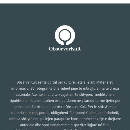
ObserverKult është portal për kulturë, letërsi e art. Materialet,
informacionet, fotografitë dhe videot janë të mbrojtura me të drejta
autoriale. Ato nuk mund të kopjohen, të shtypen, modifikohen,
ripublikohen, transmetohen ose përdoren në çfarëdo forme tjetër për
qëllime përfitimi, pa miratimin e ObserverKult. Për të shfrytëzuar
materialet e këtij portali, obligoheni t'i pranoni Kushtet e përdorimit,
ndërsa shfrytëzimi pa lejen paraprake konsiderohet shkelje e drejtave
autoriale dhe sanksionohet me dispozitat ligjore në fuqi.