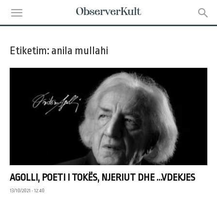
Etiketim: anila mullahi
AGOLLI, POETI I TOKËS, NJERIUT DHE …VDEKJES
13/10/2021 • 12:40