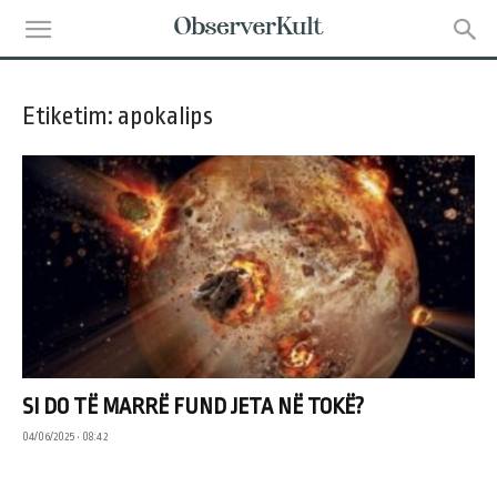
Etiketim: apokalips
SI DO TË MARRË FUND JETA NË TOKË?
04/06/2025 • 08:42