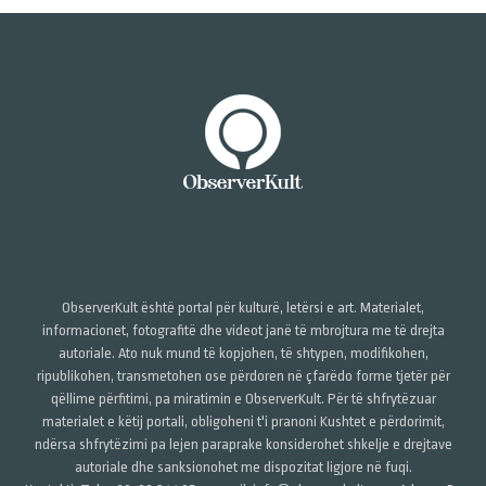
ObserverKult është portal për kulturë, letërsi e art. Materialet,
informacionet, fotografitë dhe videot janë të mbrojtura me të drejta
autoriale. Ato nuk mund të kopjohen, të shtypen, modifikohen,
ripublikohen, transmetohen ose përdoren në çfarëdo forme tjetër për
qëllime përfitimi, pa miratimin e ObserverKult. Për të shfrytëzuar
materialet e këtij portali, obligoheni t'i pranoni Kushtet e përdorimit,
ndërsa shfrytëzimi pa lejen paraprake konsiderohet shkelje e drejtave
autoriale dhe sanksionohet me dispozitat ligjore në fuqi.