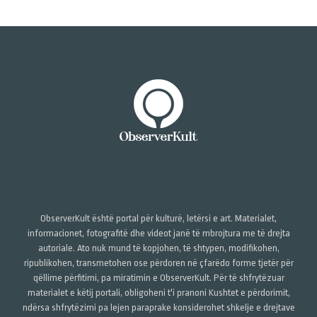
ObserverKult është portal për kulturë, letërsi e art. Materialet,
informacionet, fotografitë dhe videot janë të mbrojtura me të drejta
autoriale. Ato nuk mund të kopjohen, të shtypen, modifikohen,
ripublikohen, transmetohen ose përdoren në çfarëdo forme tjetër për
qëllime përfitimi, pa miratimin e ObserverKult. Për të shfrytëzuar
materialet e këtij portali, obligoheni t'i pranoni Kushtet e përdorimit,
ndërsa shfrytëzimi pa lejen paraprake konsiderohet shkelje e drejtave