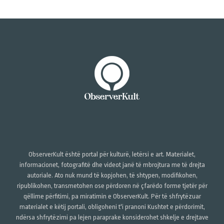
ObserverKult është portal për kulturë, letërsi e art. Materialet,
informacionet, fotografitë dhe videot janë të mbrojtura me të drejta
autoriale. Ato nuk mund të kopjohen, të shtypen, modifikohen,
ripublikohen, transmetohen ose përdoren në çfarëdo forme tjetër për
qëllime përfitimi, pa miratimin e ObserverKult. Për të shfrytëzuar
materialet e këtij portali, obligoheni t'i pranoni Kushtet e përdorimit,
ndërsa shfrytëzimi pa lejen paraprake konsiderohet shkelje e drejtave