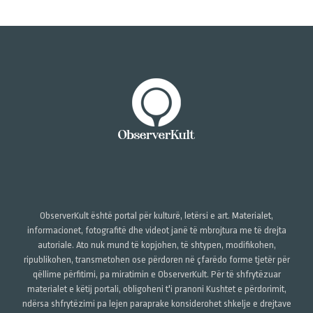
ObserverKult është portal për kulturë, letërsi e art. Materialet,
informacionet, fotografitë dhe videot janë të mbrojtura me të drejta
autoriale. Ato nuk mund të kopjohen, të shtypen, modifikohen,
ripublikohen, transmetohen ose përdoren në çfarëdo forme tjetër për
qëllime përfitimi, pa miratimin e ObserverKult. Për të shfrytëzuar
materialet e këtij portali, obligoheni t'i pranoni Kushtet e përdorimit,
ndërsa shfrytëzimi pa lejen paraprake konsiderohet shkelje e drejtave