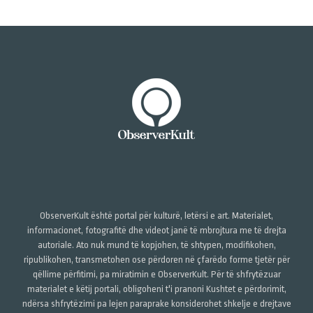
ObserverKult është portal për kulturë, letërsi e art. Materialet,
informacionet, fotografitë dhe videot janë të mbrojtura me të drejta
autoriale. Ato nuk mund të kopjohen, të shtypen, modifikohen,
ripublikohen, transmetohen ose përdoren në çfarëdo forme tjetër për
qëllime përfitimi, pa miratimin e ObserverKult. Për të shfrytëzuar
materialet e këtij portali, obligoheni t'i pranoni Kushtet e përdorimit,
ndërsa shfrytëzimi pa lejen paraprake konsiderohet shkelje e drejtave