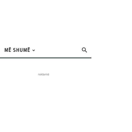
MË SHUMË
reklamë