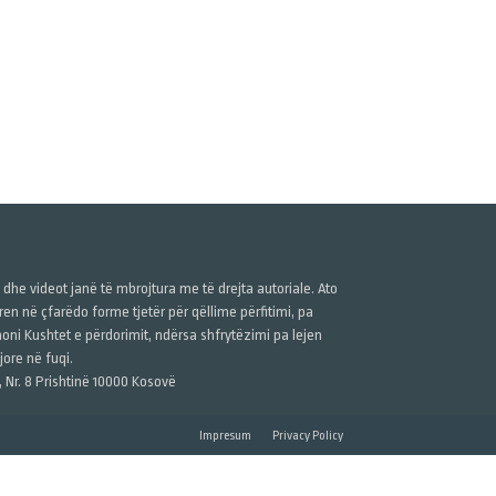
ë dhe videot janë të mbrojtura me të drejta autoriale. Ato
n në çfarëdo forme tjetër për qëllime përfitimi, pa
anoni Kushtet e përdorimit, ndërsa shfrytëzimi pa lejen
ore në fuqi.
, Nr. 8 Prishtinë 10000 Kosovë
Impresum
Privacy Policy