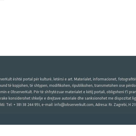
verKult është portal për kulturë, letërsi e art. Materialet, informacionet, fotografit
und të kopjohen, të shtypen, modifikohen, ripublikohen, transmetohen ose përdore
imin e ObserverKult. Për të shfrytëzuar materialet e këtij portali, obligoheni t'i pr
rake konsiderohet shkelje e drejtave autoriale dhe sanksionohet me dispozitat ligj
kti: Tel: + 381 38 244 951, e-mail: info@observerkult.com, Adresa: Rr. Zagrebi, H 23