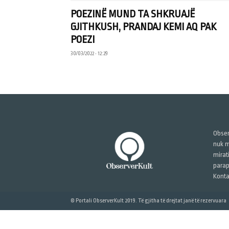
POEZINË MUND TA SHKRUAJË
GJITHKUSH, PRANDAJ KEMI AQ PAK
POEZI
30/03/2022 • 12:29
Obser
nuk m
mirat
parap
Konta
© Portali ObserverKult 2019. Të gjitha të drejtat janë të rezervuara