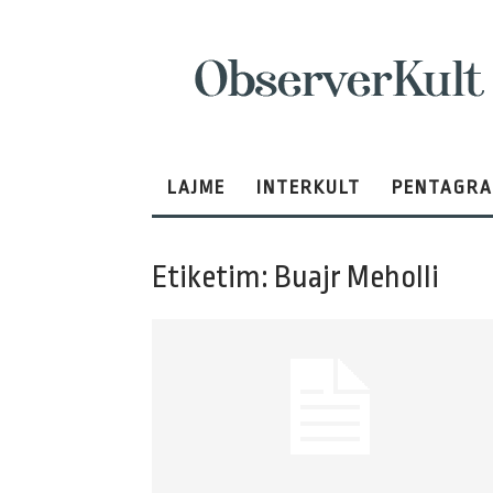
ObserverKult
LAJME
INTERKULT
PENTAGR
Etiketim: Buajr Meholli