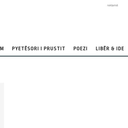
reklamë
AM
PYETËSORI I PRUSTIT
POEZI
LIBËR & IDE