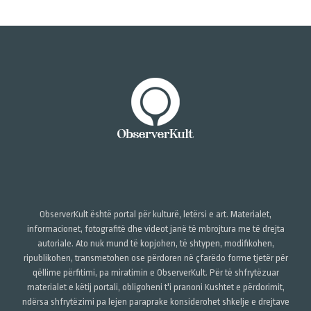
ObserverKult është portal për kulturë, letërsi e art. Materialet,
informacionet, fotografitë dhe videot janë të mbrojtura me të drejta
autoriale. Ato nuk mund të kopjohen, të shtypen, modifikohen,
ripublikohen, transmetohen ose përdoren në çfarëdo forme tjetër për
qëllime përfitimi, pa miratimin e ObserverKult. Për të shfrytëzuar
materialet e këtij portali, obligoheni t'i pranoni Kushtet e përdorimit,
ndërsa shfrytëzimi pa lejen paraprake konsiderohet shkelje e drejtave