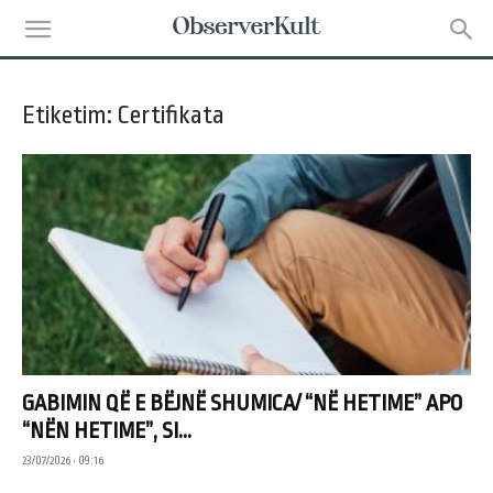
Etiketim: Certifikata
GABIMIN QË E BËJNË SHUMICA/ “NË HETIME” APO
“NËN HETIME”, SI...
23/07/2026 • 09:16