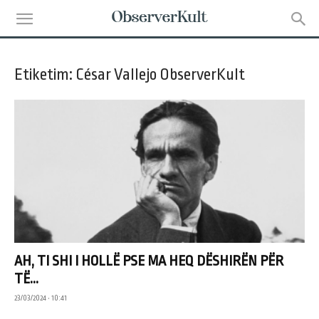
Etiketim: César Vallejo ObserverKult
AH, TI SHI I HOLLË PSE MA HEQ DËSHIRËN PËR
TË...
23/03/2024 • 10:41