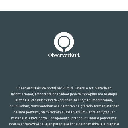
ObserverKult është portal për kulturë, letërsi e art. Materialet,
informacionet, fotografitë dhe videot janë të mbrojtura me të drejta
autoriale. Ato nuk mund të kopjohen, të shtypen, modifikohen,
ripublikohen, transmetohen ose përdoren në çfarëdo forme tjetër për
qëllime përfitimi, pa miratimin e ObserverKult. Për të shfrytëzuar
materialet e këtij portali, obligoheni t'i pranoni Kushtet e përdorimit,
ndërsa shfrytëzimi pa lejen paraprake konsiderohet shkelje e drejtave