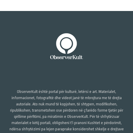
ObserverKult është portal për kulturë, letërsi e art. Materialet,
informacionet, fotografitë dhe videot janë të mbrojtura me të drejta
autoriale. Ato nuk mund të kopjohen, të shtypen, modifikohen,
ripublikohen, transmetohen ose përdoren në çfarëdo forme tjetër për
qëllime përfitimi, pa miratimin e ObserverKult. Për të shfrytëzuar
materialet e këtij portali, obligoheni t'i pranoni Kushtet e përdorimit,
ndërsa shfrytëzimi pa lejen paraprake konsiderohet shkelje e drejtave