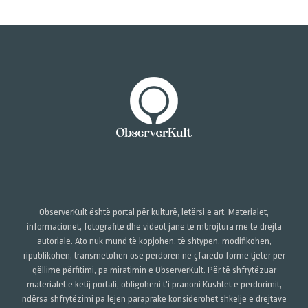
ObserverKult është portal për kulturë, letërsi e art. Materialet,
informacionet, fotografitë dhe videot janë të mbrojtura me të drejta
autoriale. Ato nuk mund të kopjohen, të shtypen, modifikohen,
ripublikohen, transmetohen ose përdoren në çfarëdo forme tjetër për
qëllime përfitimi, pa miratimin e ObserverKult. Për të shfrytëzuar
materialet e këtij portali, obligoheni t'i pranoni Kushtet e përdorimit,
ndërsa shfrytëzimi pa lejen paraprake konsiderohet shkelje e drejtave