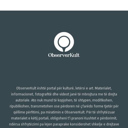
ObserverKult është portal për kulturë, letërsi e art. Materialet,
informacionet, fotografitë dhe videot janë të mbrojtura me të drejta
autoriale. Ato nuk mund të kopjohen, të shtypen, modifikohen,
ripublikohen, transmetohen ose përdoren në çfarëdo forme tjetër për
qëllime përfitimi, pa miratimin e ObserverKult. Për të shfrytëzuar
materialet e këtij portali, obligoheni t'i pranoni Kushtet e përdorimit,
ndërsa shfrytëzimi pa lejen paraprake konsiderohet shkelje e drejtave