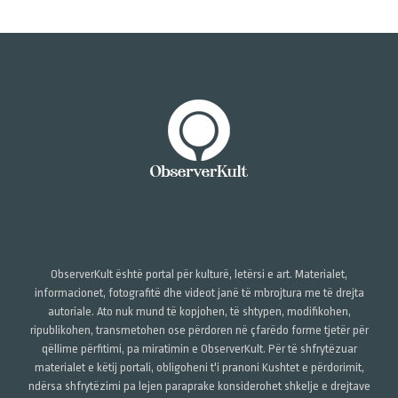
ObserverKult është portal për kulturë, letërsi e art. Materialet,
informacionet, fotografitë dhe videot janë të mbrojtura me të drejta
autoriale. Ato nuk mund të kopjohen, të shtypen, modifikohen,
ripublikohen, transmetohen ose përdoren në çfarëdo forme tjetër për
qëllime përfitimi, pa miratimin e ObserverKult. Për të shfrytëzuar
materialet e këtij portali, obligoheni t'i pranoni Kushtet e përdorimit,
ndërsa shfrytëzimi pa lejen paraprake konsiderohet shkelje e drejtave