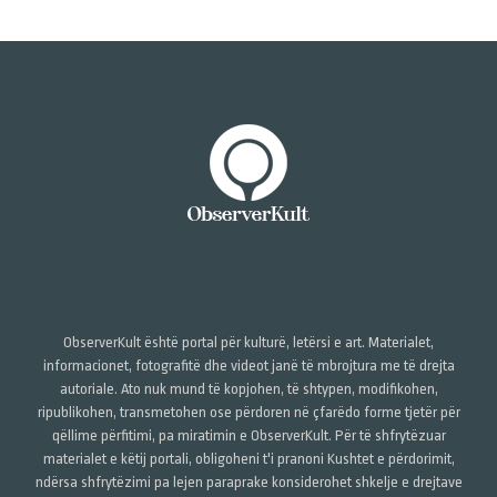
ObserverKult është portal për kulturë, letërsi e art. Materialet,
informacionet, fotografitë dhe videot janë të mbrojtura me të drejta
autoriale. Ato nuk mund të kopjohen, të shtypen, modifikohen,
ripublikohen, transmetohen ose përdoren në çfarëdo forme tjetër për
qëllime përfitimi, pa miratimin e ObserverKult. Për të shfrytëzuar
materialet e këtij portali, obligoheni t'i pranoni Kushtet e përdorimit,
ndërsa shfrytëzimi pa lejen paraprake konsiderohet shkelje e drejtave