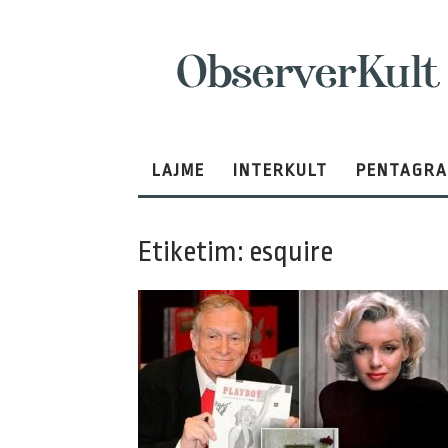
ObserverKult
LAJME
INTERKULT
PENTAGR
Etiketim: esquire