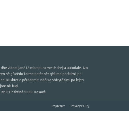
ë dhe videot janë të mbrojtura me të drejta autoriale. Ato
n në çfarëdo forme tjetër për qëllime përfitimi, pa
anoni Kushtet e përdorimit, ndërsa shfrytëzimi pa lejen
ore në fuqi.
, Nr. 8 Prishtinë 10000 Kosovë
Impresum
Privacy Policy