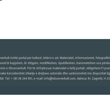
verKult është portal për kulturë, letërsi e art. Materialet, informacionet, fotografit
und të kopjohen, të shtypen, modifikohen, ripublikohen, transmetohen ose përdore
imin e ObserverKult. Për të shfrytëzuar materialet e këtij portali, obligoheni t'i pr
rake konsiderohet shkelje e drejtave autoriale dhe sanksionohet me dispozitat ligj
kti: Tel: + 381 38 244 951, e-mail: info@observerkult.com, Adresa: Rr. Zagrebi, H 23