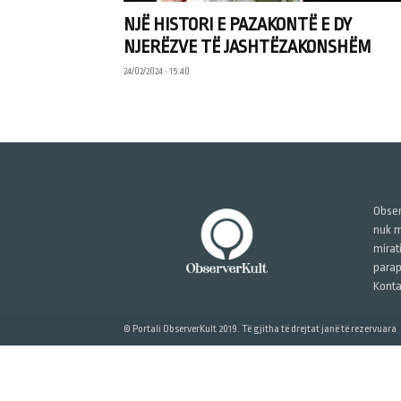
NJË HISTORI E PAZAKONTË E DY
NJERËZVE TË JASHTËZAKONSHËM
24/02/2024 • 15:40
Obser
nuk m
mirat
parap
Konta
© Portali ObserverKult 2019. Të gjitha të drejtat janë të rezervuara