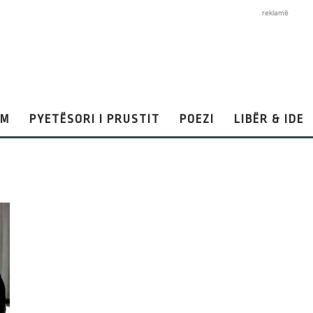
reklamë
AM
PYETËSORI I PRUSTIT
POEZI
LIBËR & IDE