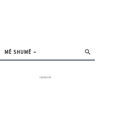
MË SHUMË
reklamë