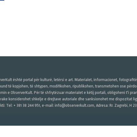
verKult është portal për kulturë, letërsi e art. Materialet, informacionet, fotografit
und të kopjohen, të shtypen, modifikohen, ripublikohen, transmetohen ose përdore
imin e ObserverKult. Për të shfrytëzuar materialet e këtij portali, obligoheni t'i pr
rake konsiderohet shkelje e drejtave autoriale dhe sanksionohet me dispozitat ligj
kti: Tel: + 381 38 244 951, e-mail: info@observerkult.com, Adresa: Rr. Zagrebi, H 23