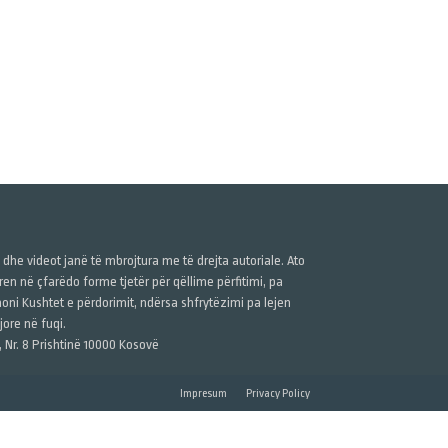
ë dhe videot janë të mbrojtura me të drejta autoriale. Ato
n në çfarëdo forme tjetër për qëllime përfitimi, pa
anoni Kushtet e përdorimit, ndërsa shfrytëzimi pa lejen
ore në fuqi.
, Nr. 8 Prishtinë 10000 Kosovë
Impresum
Privacy Policy