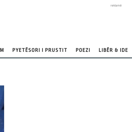
reklamë
AM
PYETËSORI I PRUSTIT
POEZI
LIBËR & IDE