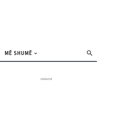
MË SHUMË
reklamë