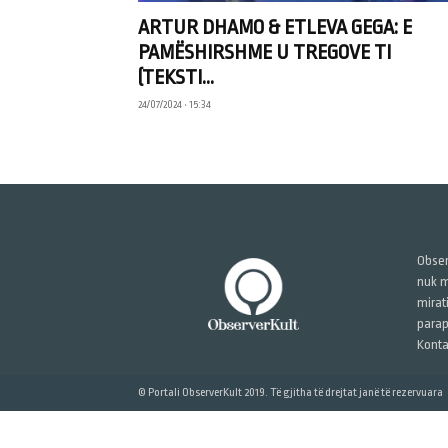
ARTUR DHAMO & ETLEVA GEGA: E
PAMËSHIRSHME U TREGOVE TI
(TEKSTI...
24/07/2024 • 15:34
Obser
nuk m
mirat
parap
Konta
© Portali ObserverKult 2019. Të gjitha të drejtat janë të rezervuara