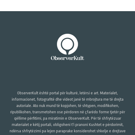
ObserverKult është portal për kulturë, letërsi e art. Materialet,
informacionet, fotografitë dhe videot janë të mbrojtura me të drejta
autoriale. Ato nuk mund të kopjohen, të shtypen, modifikohen,
ripublikohen, transmetohen ose përdoren në çfarëdo forme tjetër për
qëllime përfitimi, pa miratimin e ObserverKult. Për të shfrytëzuar
materialet e këtij portali, obligoheni t'i pranoni Kushtet e përdorimit,
ndërsa shfrytëzimi pa lejen paraprake konsiderohet shkelje e drejtave