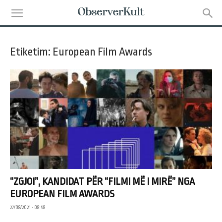
Etiketim: European Film Awards
“ZGJOI”, KANDIDAT PËR “FILMI MË I MIRË” NGA
EUROPEAN FILM AWARDS
27/08/2021 • 08:58