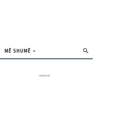
MË SHUMË
reklamë