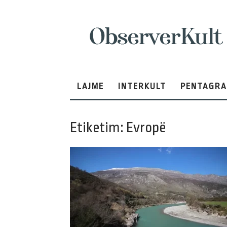
ObserverKult
LAJME
INTERKULT
PENTAGR
Etiketim: Evropë