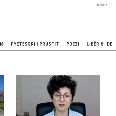
reklamë
AM
PYETËSORI I PRUSTIT
POEZI
LIBËR & IDE