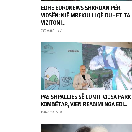
EDHE EURONEWS SHKRUAN PËR
VJOSËN: NJË MREKULLI QË DUHET TA
VIZITONI…
03/05/2023 • 14:23
PAS SHPALLJES SË LUMIT VJOSA PARK
KOMBËTAR, VJEN REAGIMI NGA EDI...
14/03/2023 • 14:22