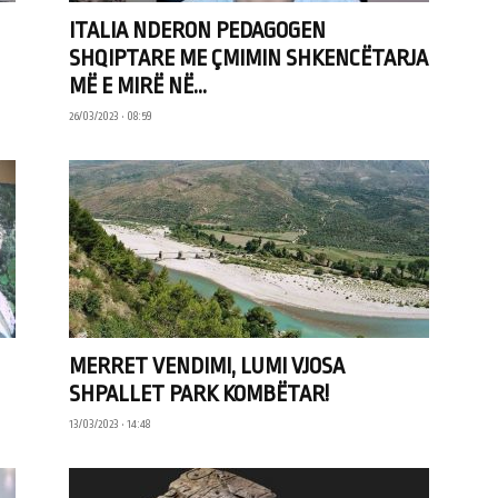
ITALIA NDERON PEDAGOGEN
SHQIPTARE ME ÇMIMIN SHKENCËTARJA
MË E MIRË NË...
26/03/2023 • 08:59
MERRET VENDIMI, LUMI VJOSA
SHPALLET PARK KOMBËTAR!
13/03/2023 • 14:48