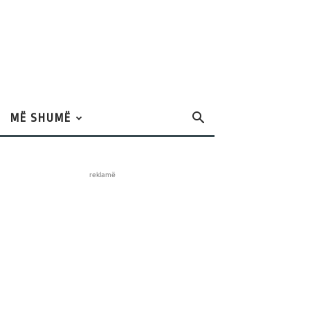
MË SHUMË
reklamë