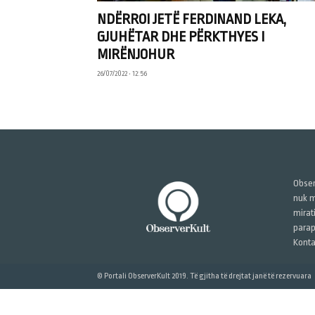
NDËRROI JETË FERDINAND LEKA,
GJUHËTAR DHE PËRKTHYES I
MIRËNJOHUR
26/07/2022 • 12:56
Obser
nuk m
mirat
parap
Konta
© Portali ObserverKult 2019. Të gjitha të drejtat janë të rezervuara