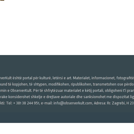
verKult është portal për kulturë, letërsi e art. Materialet, informacionet, fotografit
und të kopjohen, të shtypen, modifikohen, ripublikohen, transmetohen ose përdore
imin e ObserverKult. Për të shfrytëzuar materialet e këtij portali, obligoheni t'i pr
rake konsiderohet shkelje e drejtave autoriale dhe sanksionohet me dispozitat ligj
kti: Tel: + 381 38 244 951, e-mail: info@observerkult.com, Adresa: Rr. Zagrebi, H 23