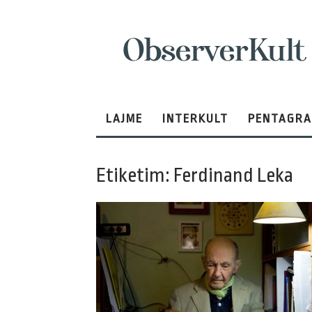
ObserverKult
LAJME
INTERKULT
PENTAGR
Etiketim: Ferdinand Leka