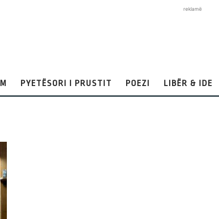
reklamë
AM
PYETËSORI I PRUSTIT
POEZI
LIBËR & IDE