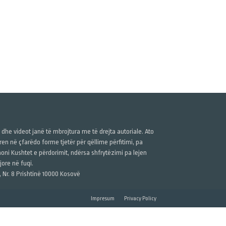
ë dhe videot janë të mbrojtura me të drejta autoriale. Ato
n në çfarëdo forme tjetër për qëllime përfitimi, pa
anoni Kushtet e përdorimit, ndërsa shfrytëzimi pa lejen
ore në fuqi.
, Nr. 8 Prishtinë 10000 Kosovë
Impresum
Privacy Policy