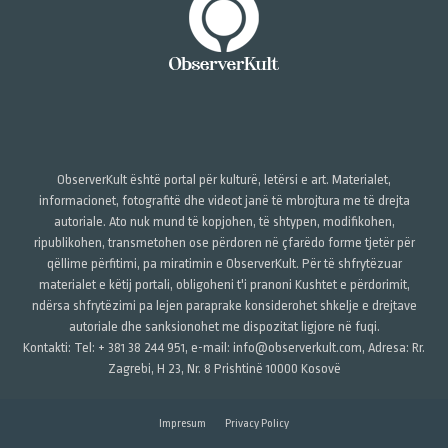
ObserverKult është portal për kulturë, letërsi e art. Materialet,
informacionet, fotografitë dhe videot janë të mbrojtura me të drejta
autoriale. Ato nuk mund të kopjohen, të shtypen, modifikohen,
ripublikohen, transmetohen ose përdoren në çfarëdo forme tjetër për
qëllime përfitimi, pa miratimin e ObserverKult. Për të shfrytëzuar
materialet e këtij portali, obligoheni t'i pranoni Kushtet e përdorimit,
ndërsa shfrytëzimi pa lejen paraprake konsiderohet shkelje e drejtave
autoriale dhe sanksionohet me dispozitat ligjore në fuqi.
Kontakti: Tel: + 381 38 244 951, e-mail: info@observerkult.com, Adresa: Rr.
Zagrebi, H 23, Nr. 8 Prishtinë 10000 Kosovë
Impresum
Privacy Policy