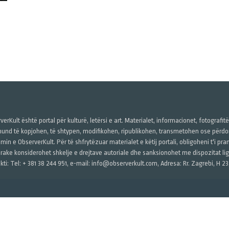
verKult është portal për kulturë, letërsi e art. Materialet, informacionet, fotografit
und të kopjohen, të shtypen, modifikohen, ripublikohen, transmetohen ose përdore
imin e ObserverKult. Për të shfrytëzuar materialet e këtij portali, obligoheni t'i pr
rake konsiderohet shkelje e drejtave autoriale dhe sanksionohet me dispozitat ligj
kti: Tel: + 381 38 244 951, e-mail: info@observerkult.com, Adresa: Rr. Zagrebi, H 23