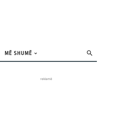
MË SHUMË
reklamë