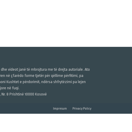
ë dhe videot janë të mbrojtura me të drejta autoriale. Ato
n në çfarëdo forme tjetër për qëllime përfitimi, pa
anoni Kushtet e përdorimit, ndërsa shfrytëzimi pa lejen
ore në fuqi.
, Nr. 8 Prishtinë 10000 Kosovë
Impresum
Privacy Policy