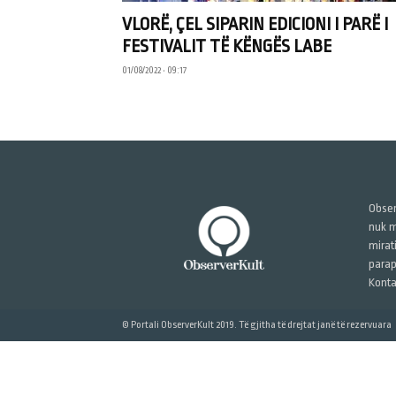
VLORË, ÇEL SIPARIN EDICIONI I PARË I
FESTIVALIT TË KËNGËS LABE
01/08/2022 • 09:17
Obser
nuk m
mirat
parap
Konta
© Portali ObserverKult 2019. Të gjitha të drejtat janë të rezervuara