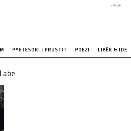
reklamë
AM
PYETËSORI I PRUSTIT
POEZI
LIBËR & IDE
 Labe