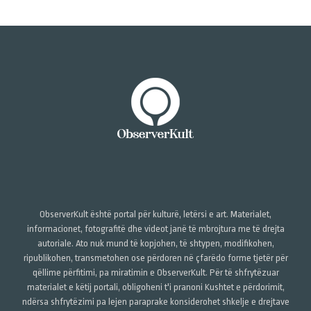
ObserverKult është portal për kulturë, letërsi e art. Materialet,
informacionet, fotografitë dhe videot janë të mbrojtura me të drejta
autoriale. Ato nuk mund të kopjohen, të shtypen, modifikohen,
ripublikohen, transmetohen ose përdoren në çfarëdo forme tjetër për
qëllime përfitimi, pa miratimin e ObserverKult. Për të shfrytëzuar
materialet e këtij portali, obligoheni t'i pranoni Kushtet e përdorimit,
ndërsa shfrytëzimi pa lejen paraprake konsiderohet shkelje e drejtave