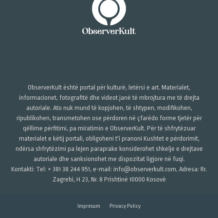
ObserverKult është portal për kulturë, letërsi e art. Materialet,
informacionet, fotografitë dhe videot janë të mbrojtura me të drejta
autoriale. Ato nuk mund të kopjohen, të shtypen, modifikohen,
ripublikohen, transmetohen ose përdoren në çfarëdo forme tjetër për
qëllime përfitimi, pa miratimin e ObserverKult. Për të shfrytëzuar
materialet e këtij portali, obligoheni t'i pranoni Kushtet e përdorimit,
ndërsa shfrytëzimi pa lejen paraprake konsiderohet shkelje e drejtave
autoriale dhe sanksionohet me dispozitat ligjore në fuqi.
Kontakti: Tel: + 381 38 244 951, e-mail: info@observerkult.com, Adresa: Rr.
Zagrebi, H 23, Nr. 8 Prishtinë 10000 Kosovë
Impresum
Privacy Policy