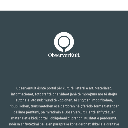
ObserverKult është portal për kulturë, letërsi e art. Materialet,
informacionet, fotografitë dhe videot janë të mbrojtura me të drejta
autoriale. Ato nuk mund të kopjohen, të shtypen, modifikohen,
ripublikohen, transmetohen ose përdoren në çfarëdo forme tjetër për
qëllime përfitimi, pa miratimin e ObserverKult. Për të shfrytëzuar
materialet e këtij portali, obligoheni t'i pranoni Kushtet e përdorimit,
ndërsa shfrytëzimi pa lejen paraprake konsiderohet shkelje e drejtave