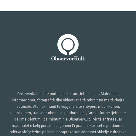
ObserverKult është portal për kulturë, letërsi e art. Materialet,
informacionet, fotografitë dhe videot janë të mbrojtura me të drejta
autoriale. Ato nuk mund të kopjohen, të shtypen, modifikohen,
ripublikohen, transmetohen ose përdoren në çfarëdo forme tjetër për
qëllime përfitimi, pa miratimin e ObserverKult. Për të shfrytëzuar
materialet e këtij portali, obligoheni t'i pranoni Kushtet e përdorimit,
ndërsa shfrytëzimi pa lejen paraprake konsiderohet shkelje e drejtave