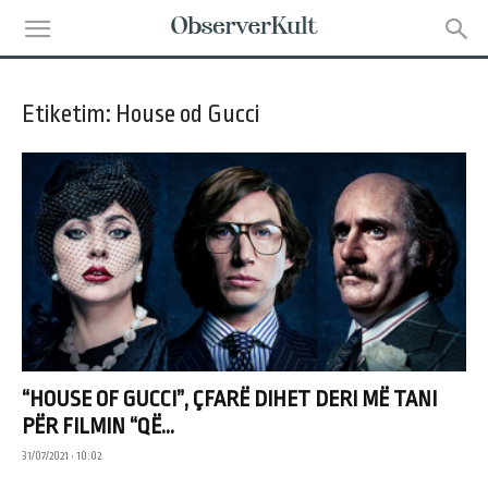
Etiketim: House od Gucci
“HOUSE OF GUCCI”, ÇFARË DIHET DERI MË TANI
PËR FILMIN “QË...
31/07/2021 • 10:02