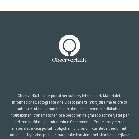
ObserverKult është portal për kulturë, letërsi e art. Materialet,
informacionet, fotografitë dhe videot janë të mbrojtura me të drejta
autoriale. Ato nuk mund të kopjohen, të shtypen, modifikohen,
ripublikohen, transmetohen ose përdoren në çfarëdo forme tjetër për
qëllime përfitimi, pa miratimin e ObserverKult. Për të shfrytëzuar
materialet e këtij portali, obligoheni t'i pranoni Kushtet e përdorimit,
ndërsa shfrytëzimi pa lejen paraprake konsiderohet shkelje e drejtave