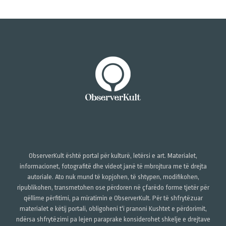
ObserverKult është portal për kulturë, letërsi e art. Materialet,
informacionet, fotografitë dhe videot janë të mbrojtura me të drejta
autoriale. Ato nuk mund të kopjohen, të shtypen, modifikohen,
ripublikohen, transmetohen ose përdoren në çfarëdo forme tjetër për
qëllime përfitimi, pa miratimin e ObserverKult. Për të shfrytëzuar
materialet e këtij portali, obligoheni t'i pranoni Kushtet e përdorimit,
ndërsa shfrytëzimi pa lejen paraprake konsiderohet shkelje e drejtave