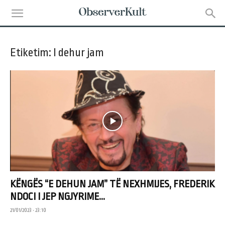
Etiketim: I dehur jam
KËNGËS “E DEHUN JAM” TË NEXHMIJES, FREDERIK
NDOCI I JEP NGJYRIME...
21/01/2023 • 23:10