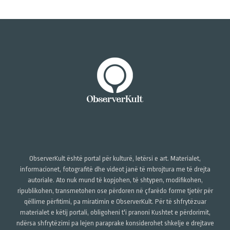
ObserverKult është portal për kulturë, letërsi e art. Materialet,
informacionet, fotografitë dhe videot janë të mbrojtura me të drejta
autoriale. Ato nuk mund të kopjohen, të shtypen, modifikohen,
ripublikohen, transmetohen ose përdoren në çfarëdo forme tjetër për
qëllime përfitimi, pa miratimin e ObserverKult. Për të shfrytëzuar
materialet e këtij portali, obligoheni t'i pranoni Kushtet e përdorimit,
ndërsa shfrytëzimi pa lejen paraprake konsiderohet shkelje e drejtave