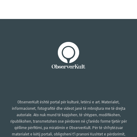
ObserverKult është portal për kulturë, letërsi e art. Materialet,
informacionet, fotografitë dhe videot janë të mbrojtura me të drejta
autoriale. Ato nuk mund të kopjohen, të shtypen, modifikohen,
ripublikohen, transmetohen ose përdoren në çfarëdo forme tjetër për
qëllime përfitimi, pa miratimin e ObserverKult. Për të shfrytëzuar
materialet e këtij portali, obligoheni t'i pranoni Kushtet e përdorimit,