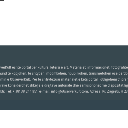
verKult është portal për kulturë, letërsi e art. Materialet, informacionet, fotografit
und të kopjohen, të shtypen, modifikohen, ripublikohen, transmetohen ose përdore
imin e ObserverKult. Për të shfrytëzuar materialet e këtij portali, obligoheni t'i pr
rake konsiderohet shkelje e drejtave autoriale dhe sanksionohet me dispozitat ligj
kti: Tel: + 381 38 244 951, e-mail: info@observerkult.com, Adresa: Rr. Zagrebi, H 23