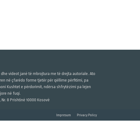
ë dhe videot janë të mbrojtura me të drejta autoriale. Ato
n në çfarëdo forme tjetër për qëllime përfitimi, pa
anoni Kushtet e përdorimit, ndërsa shfrytëzimi pa lejen
ore në fuqi.
, Nr. 8 Prishtinë 10000 Kosovë
Impresum
Privacy Policy