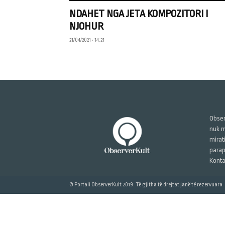
NDAHET NGA JETA KOMPOZITORI I
NJOHUR
21/04/2021 • 14:21
Obser
nuk m
mirat
parap
Konta
© Portali ObserverKult 2019. Të gjitha të drejtat janë të rezervuara