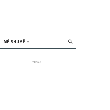
MË SHUMË
reklamë