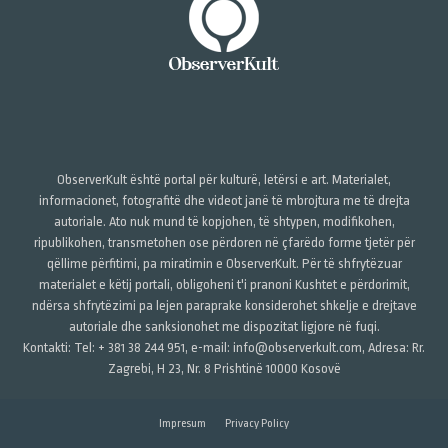
ObserverKult është portal për kulturë, letërsi e art. Materialet,
informacionet, fotografitë dhe videot janë të mbrojtura me të drejta
autoriale. Ato nuk mund të kopjohen, të shtypen, modifikohen,
ripublikohen, transmetohen ose përdoren në çfarëdo forme tjetër për
qëllime përfitimi, pa miratimin e ObserverKult. Për të shfrytëzuar
materialet e këtij portali, obligoheni t'i pranoni Kushtet e përdorimit,
ndërsa shfrytëzimi pa lejen paraprake konsiderohet shkelje e drejtave
autoriale dhe sanksionohet me dispozitat ligjore në fuqi.
Kontakti: Tel: + 381 38 244 951, e-mail: info@observerkult.com, Adresa: Rr.
Zagrebi, H 23, Nr. 8 Prishtinë 10000 Kosovë
Impresum
Privacy Policy