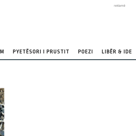
reklamë
AM
PYETËSORI I PRUSTIT
POEZI
LIBËR & IDE