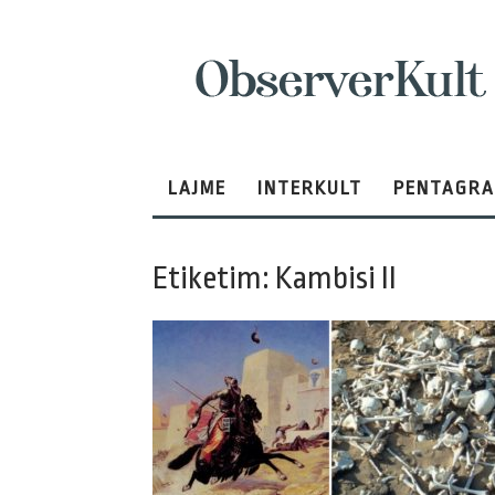
ObserverKult
LAJME
INTERKULT
PENTAGR
Etiketim: Kambisi II