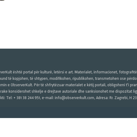
verKult është portal për kulturë, letërsi e art. Materialet, informacionet, fotografit
und të kopjohen, të shtypen, modifikohen, ripublikohen, transmetohen ose përdore
imin e ObserverKult. Për të shfrytëzuar materialet e këtij portali, obligoheni t'i pr
rake konsiderohet shkelje e drejtave autoriale dhe sanksionohet me dispozitat ligj
kti: Tel: + 381 38 244 951, e-mail: info@observerkult.com, Adresa: Rr. Zagrebi, H 23