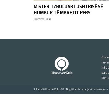
MISTERI I ZBULUAR I USHTRISË SË
HUMBUR TË MBRETIT PERS
18/05/2021 • 13:47
Obser
nuk m
mirat
parap
Konta
© Portali ObserverKult 2019. Të gjitha të drejtat janë të rezervuara