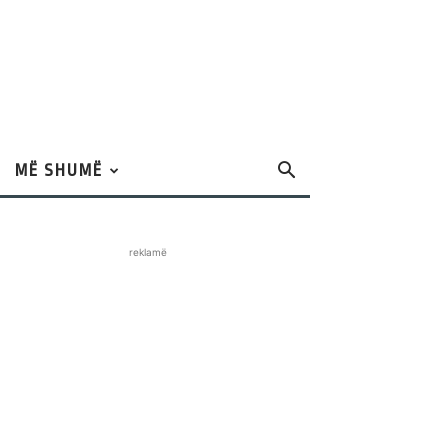
MË SHUMË
reklamë