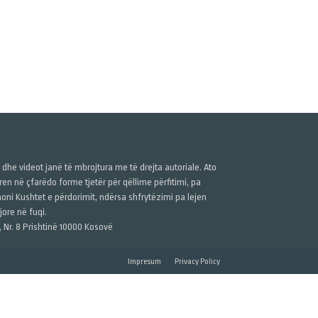
ë dhe videot janë të mbrojtura me të drejta autoriale. Ato
n në çfarëdo forme tjetër për qëllime përfitimi, pa
anoni Kushtet e përdorimit, ndërsa shfrytëzimi pa lejen
ore në fuqi.
, Nr. 8 Prishtinë 10000 Kosovë
Impresum
Privacy Policy