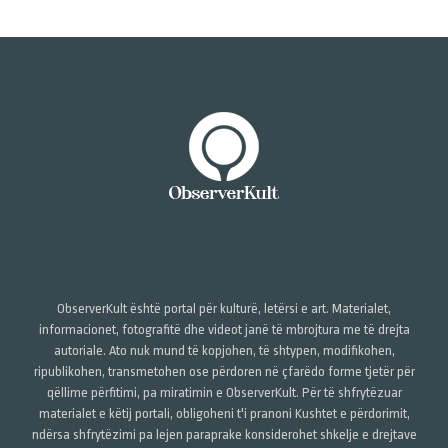
ObserverKult është portal për kulturë, letërsi e art. Materialet,
informacionet, fotografitë dhe videot janë të mbrojtura me të drejta
autoriale. Ato nuk mund të kopjohen, të shtypen, modifikohen,
ripublikohen, transmetohen ose përdoren në çfarëdo forme tjetër për
qëllime përfitimi, pa miratimin e ObserverKult. Për të shfrytëzuar
materialet e këtij portali, obligoheni t'i pranoni Kushtet e përdorimit,
ndërsa shfrytëzimi pa lejen paraprake konsiderohet shkelje e drejtave