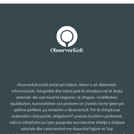
ObserverKult është portal për kulturë, letërsi e art. Materialet,
informacionet, fotografitë dhe videot janë të mbrojtura me të drejta
autoriale. Ato nuk mund të kopjohen, të shtypen, modifikohen,
ripublikohen, transmetohen ose përdoren në çfarëdo forme tjetër për
qëllime përfitimi, pa miratimin e ObserverKult. Për të shfrytëzuar
materialet e këtij portali, obligoheni t'i pranoni Kushtet e përdorimit,
ndërsa shfrytëzimi pa lejen paraprake konsiderohet shkelje e drejtave
autoriale dhe sanksionohet me dispozitat ligjore në fuqi.