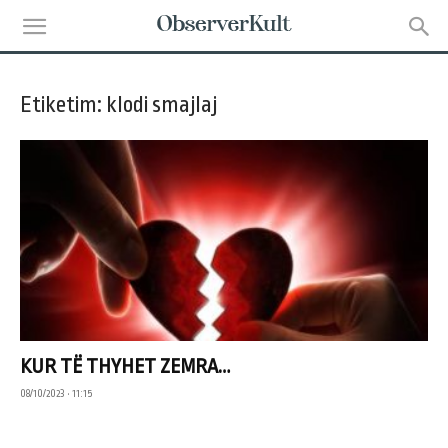
Etiketim: klodi smajlaj
KUR TË THYHET ZEMRA…
08/10/2023 • 11:15