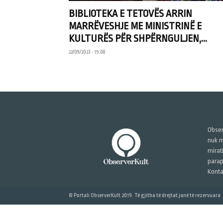
BIBLIOTEKA E TETOVËS ARRIN
MARRËVESHJE ME MINISTRINË E
KULTURËS PËR SHPËRNGULJEN,...
22/09/2023 • 15:08
Obser
nuk m
mirat
parap
Konta
© Portali ObserverKult 2019. Të gjitha të drejtat janë të rezervuara