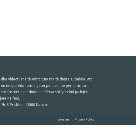
ë dhe videot janë të mbrojtura me të drejta autoriale. Ato
n në çfarëdo forme tjetër për qëllime përfitimi, pa
anoni Kushtet e përdorimit, ndërsa shfrytëzimi pa lejen
ore në fuqi.
, Nr. 8 Prishtinë 10000 Kosovë
Impresum
Privacy Policy