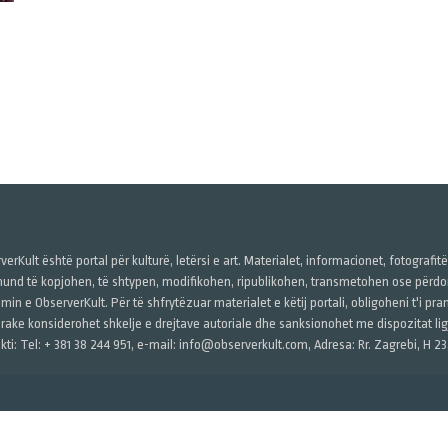
verKult është portal për kulturë, letërsi e art. Materialet, informacionet, fotografit
und të kopjohen, të shtypen, modifikohen, ripublikohen, transmetohen ose përdore
imin e ObserverKult. Për të shfrytëzuar materialet e këtij portali, obligoheni t'i pr
rake konsiderohet shkelje e drejtave autoriale dhe sanksionohet me dispozitat ligj
kti: Tel: + 381 38 244 951, e-mail: info@observerkult.com, Adresa: Rr. Zagrebi, H 23