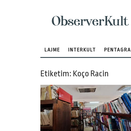
ObserverKult
LAJME
INTERKULT
PENTAGR
Etiketim: Koço Racin