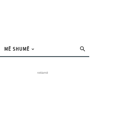
MË SHUMË
reklamë