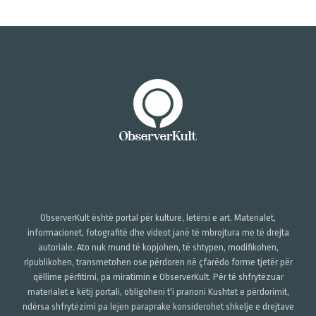
ObserverKult është portal për kulturë, letërsi e art. Materialet,
informacionet, fotografitë dhe videot janë të mbrojtura me të drejta
autoriale. Ato nuk mund të kopjohen, të shtypen, modifikohen,
ripublikohen, transmetohen ose përdoren në çfarëdo forme tjetër për
qëllime përfitimi, pa miratimin e ObserverKult. Për të shfrytëzuar
materialet e këtij portali, obligoheni t'i pranoni Kushtet e përdorimit,
ndërsa shfrytëzimi pa lejen paraprake konsiderohet shkelje e drejtave