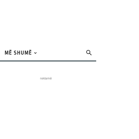
MË SHUMË
reklamë