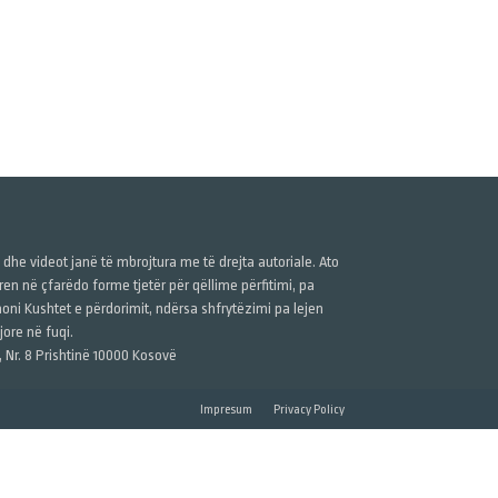
ë dhe videot janë të mbrojtura me të drejta autoriale. Ato
n në çfarëdo forme tjetër për qëllime përfitimi, pa
anoni Kushtet e përdorimit, ndërsa shfrytëzimi pa lejen
ore në fuqi.
, Nr. 8 Prishtinë 10000 Kosovë
Impresum
Privacy Policy