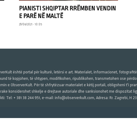
PIANISTI SHQIPTAR RRËMBEN VENDIN
E PARË NË MALTË
29/06/2021 • 10:05
verKult është portal për kulturë, letërsi e art. Materialet, informacionet, fotografit
und të kopjohen, të shtypen, modifikohen, ripublikohen, transmetohen ose përdore
imin e ObserverKult. Për të shfrytëzuar materialet e këtij portali, obligoheni t'i pr
rake konsiderohet shkelje e drejtave autoriale dhe sanksionohet me dispozitat ligj
kti: Tel: + 381 38 244 951, e-mail: info@observerkult.com, Adresa: Rr. Zagrebi, H 23