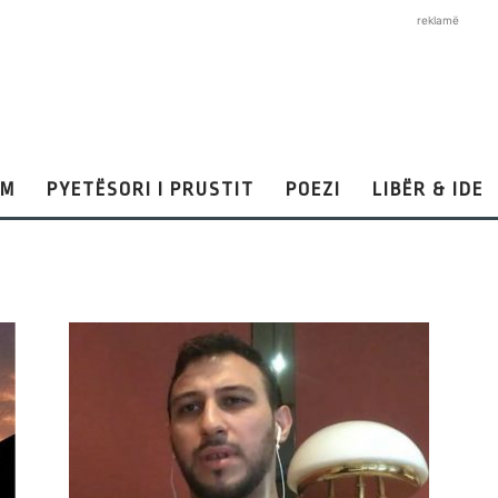
reklamë
AM
PYETËSORI I PRUSTIT
POEZI
LIBËR & IDE