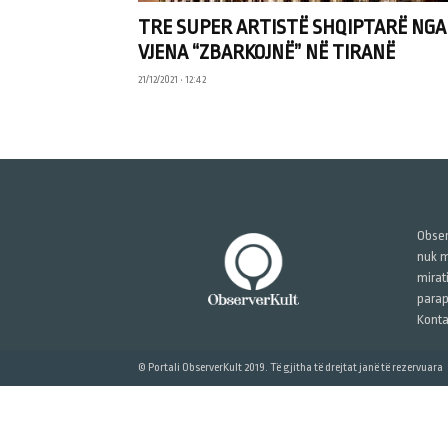
TRE SUPER ARTISTË SHQIPTARË NGA
VJENA “ZBARKOJNË” NË TIRANË
21/12/2021 • 12:42
Obser
nuk m
mirat
parap
Konta
© Portali ObserverKult 2019. Të gjitha të drejtat janë të rezervuara