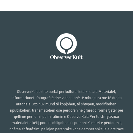
ObserverKult është portal për kulturë, letërsi e art. Materialet,
informacionet, fotografitë dhe videot janë të mbrojtura me të drejta
autoriale. Ato nuk mund të kopjohen, të shtypen, modifikohen,
ripublikohen, transmetohen ose përdoren në çfarëdo forme tjetër për
qëllime përfitimi, pa miratimin e ObserverKult. Për të shfrytëzuar
materialet e këtij portali, obligoheni t'i pranoni Kushtet e përdorimit,
ndërsa shfrytëzimi pa lejen paraprake konsiderohet shkelje e drejtave