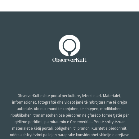
ObserverKult është portal për kulturë, letërsi e art. Materialet,
informacionet, fotografitë dhe videot janë të mbrojtura me të drejta
autoriale. Ato nuk mund të kopjohen, të shtypen, modifikohen,
ripublikohen, transmetohen ose përdoren në çfarëdo forme tjetër për
qëllime përfitimi, pa miratimin e ObserverKult. Për të shfrytëzuar
materialet e këtij portali, obligoheni t'i pranoni Kushtet e përdorimit,
ndërsa shfrytëzimi pa lejen paraprake konsiderohet shkelje e drejtave