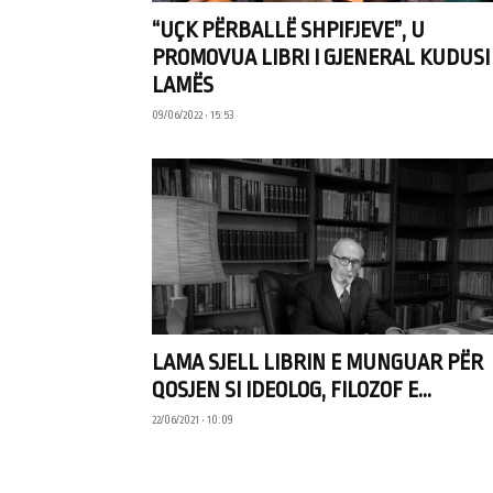
“UÇK PËRBALLË SHPIFJEVE”, U
PROMOVUA LIBRI I GJENERAL KUDUSI
LAMËS
09/06/2022 • 15:53
LAMA SJELL LIBRIN E MUNGUAR PËR
QOSJEN SI IDEOLOG, FILOZOF E...
22/06/2021 • 10:09