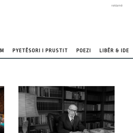
reklamë
AM
PYETËSORI I PRUSTIT
POEZI
LIBËR & IDE