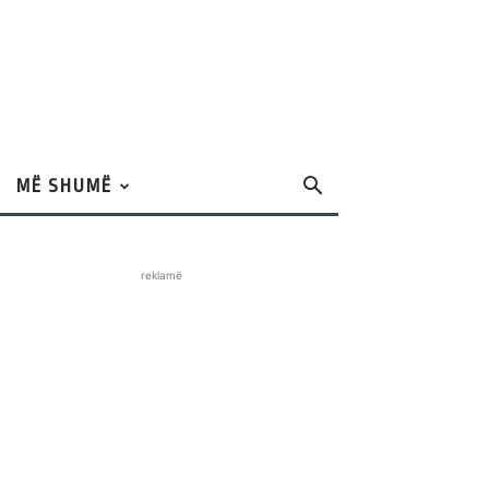
MË SHUMË
reklamë