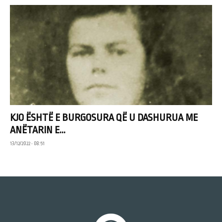
KJO ËSHTË E BURGOSURA QË U DASHURUA ME
ANËTARIN E...
13/12/2022 • 08:51