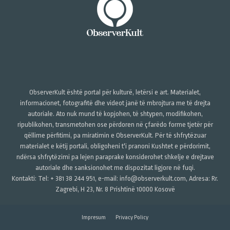
ObserverKult është portal për kulturë, letërsi e art. Materialet,
informacionet, fotografitë dhe videot janë të mbrojtura me të drejta
autoriale. Ato nuk mund të kopjohen, të shtypen, modifikohen,
ripublikohen, transmetohen ose përdoren në çfarëdo forme tjetër për
qëllime përfitimi, pa miratimin e ObserverKult. Për të shfrytëzuar
materialet e këtij portali, obligoheni t'i pranoni Kushtet e përdorimit,
ndërsa shfrytëzimi pa lejen paraprake konsiderohet shkelje e drejtave
autoriale dhe sanksionohet me dispozitat ligjore në fuqi.
Kontakti: Tel: + 381 38 244 951, e-mail: info@observerkult.com, Adresa: Rr.
Zagrebi, H 23, Nr. 8 Prishtinë 10000 Kosovë
Impresum
Privacy Policy