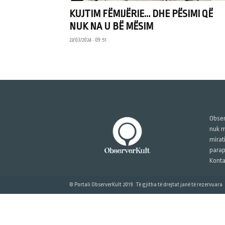
KUJTIM FËMIJËRIE… DHE PËSIMI QË
NUK NA U BË MËSIM
22/03/2024 • 09:51
Obser
nuk m
mirat
parap
Konta
© Portali ObserverKult 2019. Të gjitha të drejtat janë të rezervuara