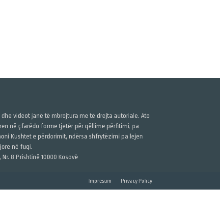
ë dhe videot janë të mbrojtura me të drejta autoriale. Ato
n në çfarëdo forme tjetër për qëllime përfitimi, pa
anoni Kushtet e përdorimit, ndërsa shfrytëzimi pa lejen
ore në fuqi.
, Nr. 8 Prishtinë 10000 Kosovë
Impresum
Privacy Policy