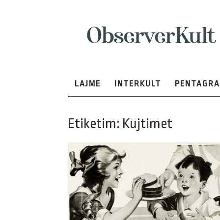
ObserverKult
LAJME
INTERKULT
PENTAGR
Etiketim: Kujtimet