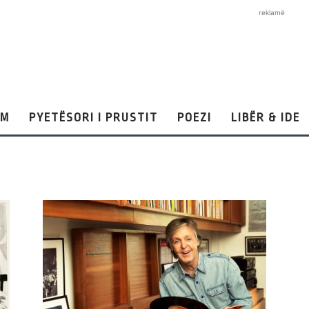
reklamë
AM
PYETËSORI I PRUSTIT
POEZI
LIBËR & IDE