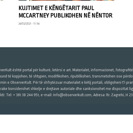
KUJTIMET E KËNGËTARIT PAUL
MCCARTNEY PUBLIKOHEN NË NËNTOR
26/02/2021 • 11:56
verKult është portal për kulturë, letërsi e art. Materialet, informacionet, fotografit
und të kopjohen, të shtypen, modifikohen, ripublikohen, transmetohen ose përdore
imin e ObserverKult. Për të shfrytëzuar materialet e këtij portali, obligoheni t'i pr
rake konsiderohet shkelje e drejtave autoriale dhe sanksionohet me dispozitat ligj
kti: Tel: + 381 38 244 951, e-mail: info@observerkult.com, Adresa: Rr. Zagrebi, H 23