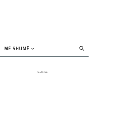
MË SHUMË
reklamë