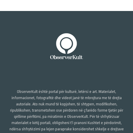
ObserverKult është portal për kulturë, letërsi e art. Materialet,
informacionet, fotografitë dhe videot janë të mbrojtura me të drejta
autoriale. Ato nuk mund të kopjohen, të shtypen, modifikohen,
ripublikohen, transmetohen ose përdoren në çfarëdo forme tjetër për
qëllime përfitimi, pa miratimin e ObserverKult. Për të shfrytëzuar
materialet e këtij portali, obligoheni t'i pranoni Kushtet e përdorimit,
ndërsa shfrytëzimi pa lejen paraprake konsiderohet shkelje e drejtave