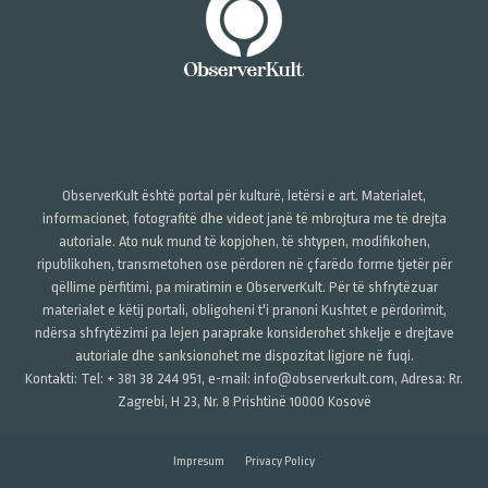
ObserverKult është portal për kulturë, letërsi e art. Materialet,
informacionet, fotografitë dhe videot janë të mbrojtura me të drejta
autoriale. Ato nuk mund të kopjohen, të shtypen, modifikohen,
ripublikohen, transmetohen ose përdoren në çfarëdo forme tjetër për
qëllime përfitimi, pa miratimin e ObserverKult. Për të shfrytëzuar
materialet e këtij portali, obligoheni t'i pranoni Kushtet e përdorimit,
ndërsa shfrytëzimi pa lejen paraprake konsiderohet shkelje e drejtave
autoriale dhe sanksionohet me dispozitat ligjore në fuqi.
Kontakti: Tel: + 381 38 244 951, e-mail: info@observerkult.com, Adresa: Rr.
Zagrebi, H 23, Nr. 8 Prishtinë 10000 Kosovë
Impresum
Privacy Policy