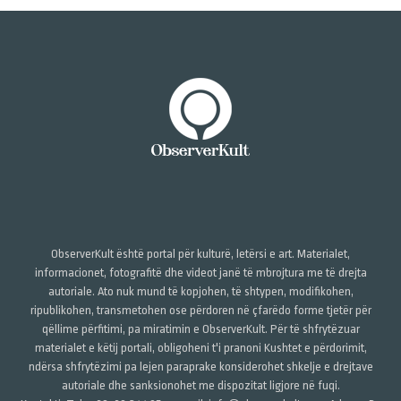
ObserverKult është portal për kulturë, letërsi e art. Materialet,
informacionet, fotografitë dhe videot janë të mbrojtura me të drejta
autoriale. Ato nuk mund të kopjohen, të shtypen, modifikohen,
ripublikohen, transmetohen ose përdoren në çfarëdo forme tjetër për
qëllime përfitimi, pa miratimin e ObserverKult. Për të shfrytëzuar
materialet e këtij portali, obligoheni t'i pranoni Kushtet e përdorimit,
ndërsa shfrytëzimi pa lejen paraprake konsiderohet shkelje e drejtave
autoriale dhe sanksionohet me dispozitat ligjore në fuqi.