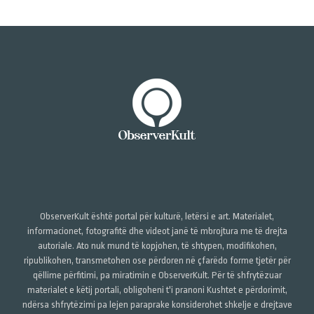
ObserverKult është portal për kulturë, letërsi e art. Materialet,
informacionet, fotografitë dhe videot janë të mbrojtura me të drejta
autoriale. Ato nuk mund të kopjohen, të shtypen, modifikohen,
ripublikohen, transmetohen ose përdoren në çfarëdo forme tjetër për
qëllime përfitimi, pa miratimin e ObserverKult. Për të shfrytëzuar
materialet e këtij portali, obligoheni t'i pranoni Kushtet e përdorimit,
ndërsa shfrytëzimi pa lejen paraprake konsiderohet shkelje e drejtave