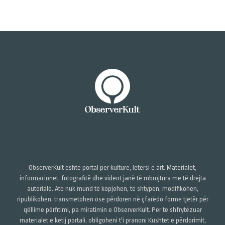
ObserverKult është portal për kulturë, letërsi e art. Materialet,
informacionet, fotografitë dhe videot janë të mbrojtura me të drejta
autoriale. Ato nuk mund të kopjohen, të shtypen, modifikohen,
ripublikohen, transmetohen ose përdoren në çfarëdo forme tjetër për
qëllime përfitimi, pa miratimin e ObserverKult. Për të shfrytëzuar
materialet e këtij portali, obligoheni t'i pranoni Kushtet e përdorimit,