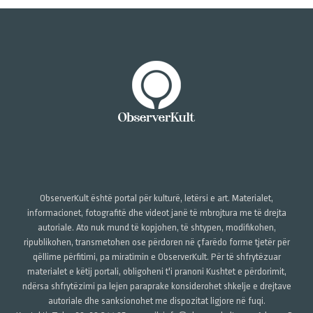
ObserverKult është portal për kulturë, letërsi e art. Materialet,
informacionet, fotografitë dhe videot janë të mbrojtura me të drejta
autoriale. Ato nuk mund të kopjohen, të shtypen, modifikohen,
ripublikohen, transmetohen ose përdoren në çfarëdo forme tjetër për
qëllime përfitimi, pa miratimin e ObserverKult. Për të shfrytëzuar
materialet e këtij portali, obligoheni t'i pranoni Kushtet e përdorimit,
ndërsa shfrytëzimi pa lejen paraprake konsiderohet shkelje e drejtave
autoriale dhe sanksionohet me dispozitat ligjore në fuqi.